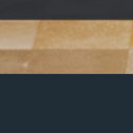
So außergewöhnlich wie das Geburtstagskind
Pater Anselm Grün OSB war auch die
Konzertlesung anlässlich seines 80. Geburtstages
in der Abtei Münsterschwarzach. Der Abend
stand unter dem Thema „Dass ich euch