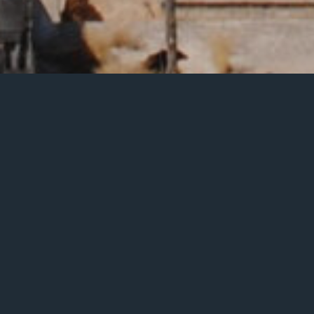
Steh wieder
auf
Text und Musik: Matthias E. Gahr
Erschienen auf dem CD Album »Zwischen unserer
Zeit« (2025)
Peter Spielmann, Theologe und Poet und