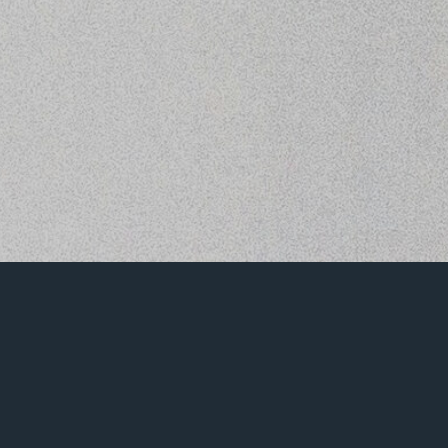
Liebe Fans und Freunde,
das Jahr 2024 war für die Sternallee ein Jahr voller
Brüche … zunächst der Fuß von Sebastian, dann
die Wolken beim Katholikentag in Erfurt und