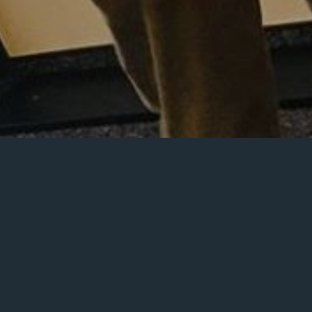
Zum Unterstützertag 2018 waren Sanne und
Matthias ins Studio des ERF Plus nach Wetzlar
eingeladen – zu Talk und Live-Musik.