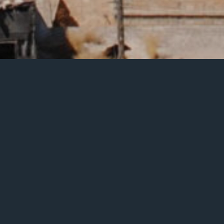
Trost für Aleppo – ein Lied geht auf Reisen
Liebe Fans und Freunde,
im Hintergrund wird gerade fleißig an unserer
neuen CD »Zwischen unserer Zeit« gewerkelt – da
macht schon einer der Songs eine weite und
gefährliche Reise:
Peter Spielmann, Theologe und Poet und
ehemaliger Lehrer am Egbert-Gymnasium in