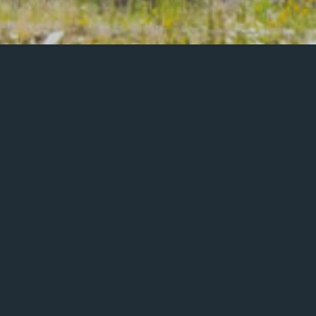
Unser Song zum Leitwort des Katholikentages in
Würzburg ist jetzt online! In der Songwriting-
Werkstatt der Sternallee entstanden schon im
Winter 2024/2025 zwei Lieder zum Katholikentag
in Würzburg (13. bis 17. Mai 2026):