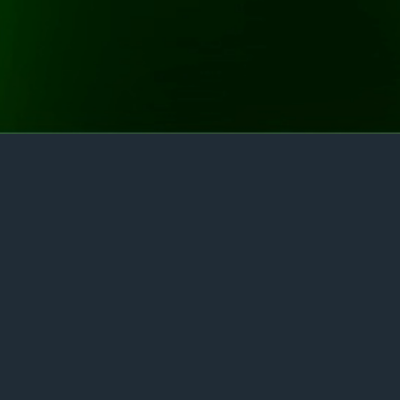
Aktuelle Infos zur unserer Arbeit in der Sternallee
und zu den Aktivitäten unserer Musiker im
Bereich Christliche Popularmusik gibt es jetzt (3-4
mal pro Monat) auf unserem WhatsApp-Kanal.
Wir würden uns freuen, wenn Ihr interessiert
seid und uns folgt (Glocke aktivieren nicht
vergessen!):
https://whatsapp.com/channel/0029VaKS2di7j6g